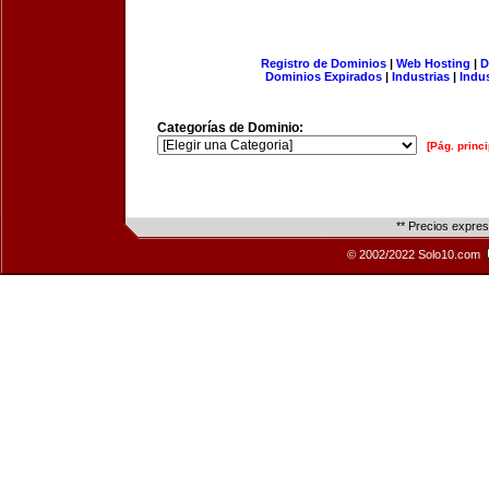
Registro de Dominios
|
Web Hosting
|
D
Dominios Expirados
|
Industrias
|
Indu
Categorías de Dominio:
[Pág. princi
** Precios expre
© 2002/2022 Solo10.com