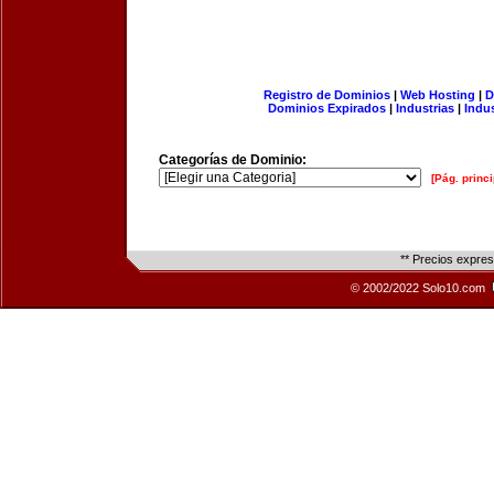
Registro de Dominios
|
Web Hosting
|
D
Dominios Expirados
|
Industrias
|
Indu
Categorías de Dominio:
[Pág. princi
** Precios expre
© 2002/2022 Solo10.com