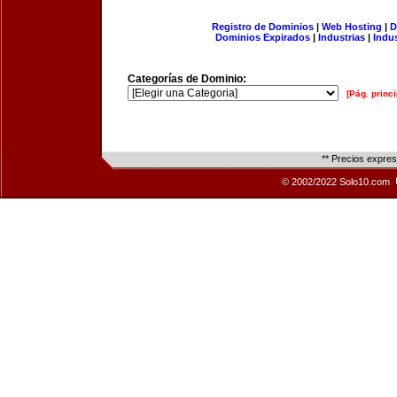
Registro de Dominios
|
Web Hosting
|
D
Dominios Expirados
|
Industrias
|
Indu
Categorías de Dominio:
[Pág. princi
** Precios expre
© 2002/2022 Solo10.com