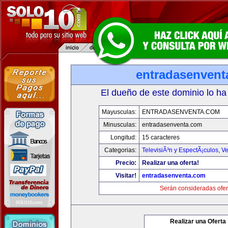
entradasenvent
El dueño de este dominio lo ha
Mayusculas:
ENTRADASENVENTA.COM
Minusculas:
entradasenventa.com
Longitud:
15 caracteres
Categorias:
TelevisiÃ³n y EspectÃ¡culos
,
Ve
Precio:
Realizar una oferta!
Visitar!
entradasenventa.com
Serán consideradas ofer
Realizar una Oferta