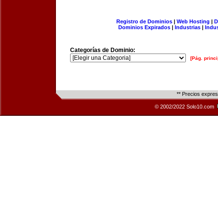
Registro de Dominios
|
Web Hosting
|
D
Dominios Expirados
|
Industrias
|
Indu
Categorías de Dominio:
[Pág. princi
** Precios expre
© 2002/2022 Solo10.com