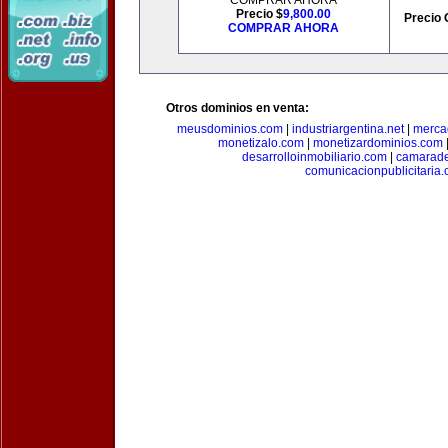
COMPRAR AHORA
Precio $
9,800.00
Precio 
COMPRAR AHORA
Otros dominios en venta:
meusdominios.com
|
industriargentina.net
|
merca
monetizalo.com
|
monetizardominios.com
desarrolloinmobiliario.com
|
camarade
comunicacionpublicitaria