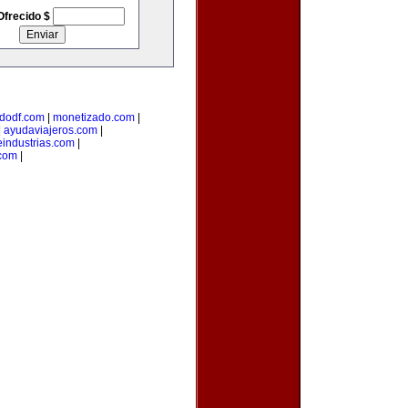
Ofrecido $
dodf.com
|
monetizado.com
|
|
ayudaviajeros.com
|
industrias.com
|
.com
|