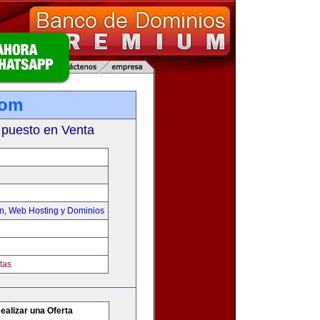
com
 puesto en Venta
on
,
Web Hosting y Dominios
tas
ealizar una Oferta