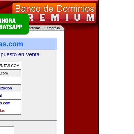
tas.com
 puesto en Venta
ENTAS.COM
s.com
izacion
a!
as.com
tas