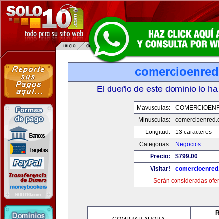
comercioenre
El dueño de este dominio lo ha
Mayusculas:
COMERCIOEN
Minusculas:
comercioenred.
Longitud:
13 caracteres
Categorias:
Negocios
Precio:
$799.00
Visitar!
comercioenred
Serán consideradas ofer
R