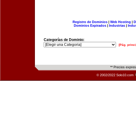
Registro de Dominios
|
Web Hosting
|
D
Dominios Expirados
|
Industrias
|
Indu
Categorías de Dominio:
[Pág. princi
** Precios expre
© 2002/2022 Solo10.com