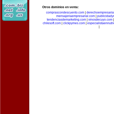
Otros dominios en venta:
comprascondescuento.com
|
derechoempresaria
mensajeriaempresarial.com
|
publicidad
tendenciasdemarketing.com
|
vinosdecuyo.com
chilesoft.com
|
clickpymes.com
|
especialistaennutr
|