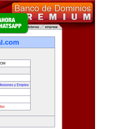
al.com
COM
fesiones y Empleo
tas