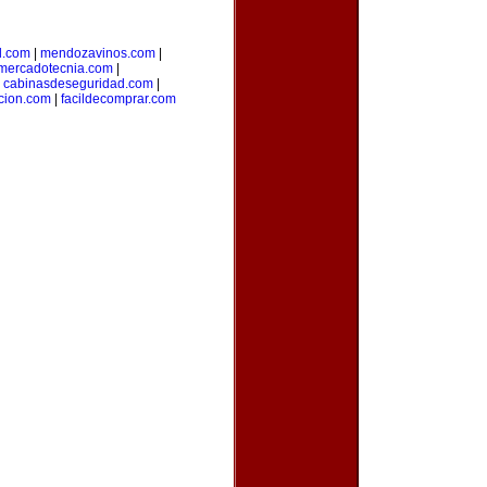
l.com
|
mendozavinos.com
|
ymercadotecnia.com
|
|
cabinasdeseguridad.com
|
icion.com
|
facildecomprar.com