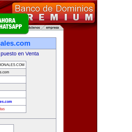
nales.com
 puesto en Venta
IONALES.COM
es.com
les.com
tas