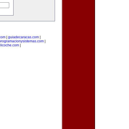
com
|
guiadecaracas.com
|
programacionysistemas.com
|
licoche.com
|