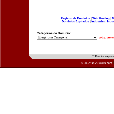
Registro de Dominios
|
Web Hosting
|
D
Dominios Expirados
|
Industrias
|
Indu
Categorías de Dominio:
[Pág. princi
** Precios expre
© 2002/2022 Solo10.com