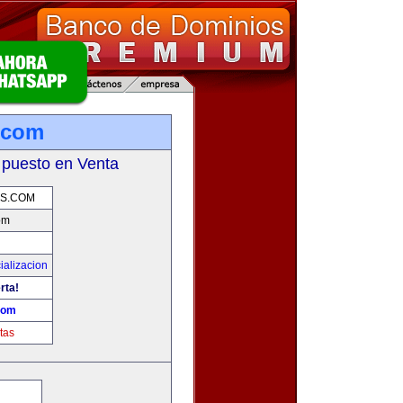
.com
 puesto en Venta
AS.COM
om
ializacion
rta!
com
tas