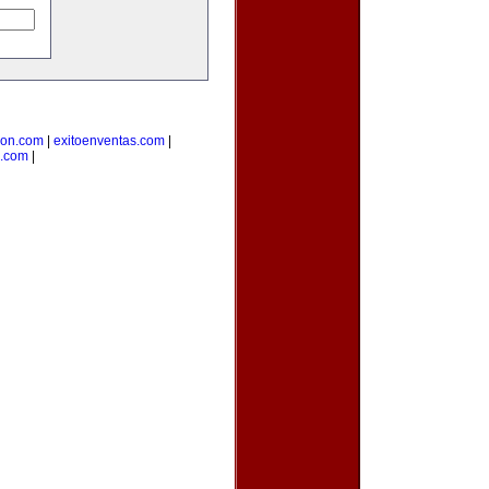
cion.com
|
exitoenventas.com
|
.com
|