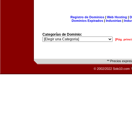
Registro de Dominios
|
Web Hosting
|
D
Dominios Expirados
|
Industrias
|
Indu
Categorías de Dominio:
[Pág. princi
** Precios expre
© 2002/2022 Solo10.com