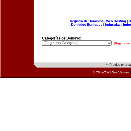
Registro de Dominios
|
Web Hosting
|
D
Dominios Expirados
|
Industrias
|
Indu
Categorías de Dominio:
[Pág. princi
** Precios expre
© 2002/2022 Solo10.com