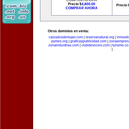
COMPRAR AHORA
Precio $
4,800.00
Precio 
COMPRAR AHORA
Otros dominios en venta:
calzadosdemujer.com
|
reservanatural.org
|
inmueb
pymes.org
|
graficaypublicidad.com
|
zonaempresa
zonaindustrias.com
|
clubdesocios.com
|
turismo.co.
|