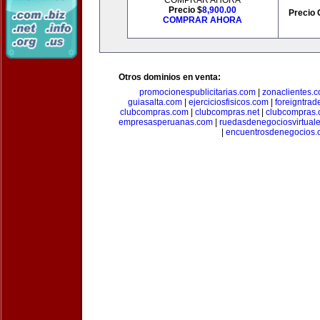
COMPRAR AHORA
Precio $
8,900.00
Precio 
COMPRAR AHORA
Otros dominios en venta:
promocionespublicitarias.com
|
zonaclientes.
guiasalta.com
|
ejerciciosfisicos.com
|
foreigntrade
clubcompras.com
|
clubcompras.net
|
clubcompras.
empresasperuanas.com
|
ruedasdenegociosvirtual
|
encuentrosdenegocios.