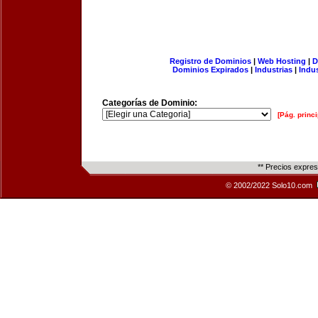
Registro de Dominios
|
Web Hosting
|
D
Dominios Expirados
|
Industrias
|
Indu
Categorías de Dominio:
[Pág. princi
** Precios expre
© 2002/2022 Solo10.com