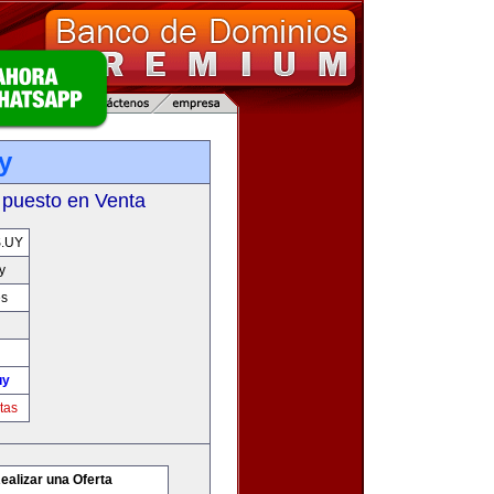
y
 puesto en Venta
.UY
y
es
uy
tas
ealizar una Oferta