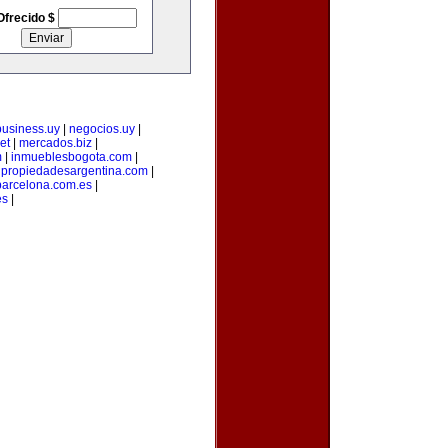
Ofrecido $
business.uy
|
negocios.uy
|
et
|
mercados.biz
|
m
|
inmueblesbogota.com
|
|
propiedadesargentina.com
|
arcelona.com.es
|
es
|