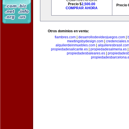
COMPRAR AHORA
Precio $
2,500.00
Precio 
COMPRAR AHORA
Otros dominios en venta:
fiambres.com
|
desarrollodevideojuegos.com
|
meetingsbydesign.com
|
credenciales.n
alquilerdeinmuebles.com
|
alquileresbrasil.co
propiedadesalicante.es
|
propiedadesalmeria.es
propiedadesbaleares.es
|
propiedadesb
propiedadesbarcelona.