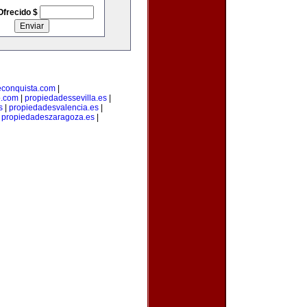
Ofrecido $
econquista.com
|
o.com
|
propiedadessevilla.es
|
s
|
propiedadesvalencia.es
|
|
propiedadeszaragoza.es
|