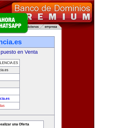
ncia.es
 puesto en Venta
LENCIA.ES
ia.es
cia.es
tas
ealizar una Oferta