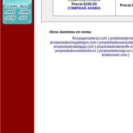
COMPRAR AHORA
Precio $
295.00
Precio 
COMPRAR AHORA
Otros dominios en venta:
fincasganaderas.com
|
propiedadesr
propiedadesriogallegos.com
|
propiedadessanjust
propiedadestartagal.com
|
propiedadestenerife.e
propiedadesvalladolid.es
|
propiedadesvigo.es
testdomain.com
|